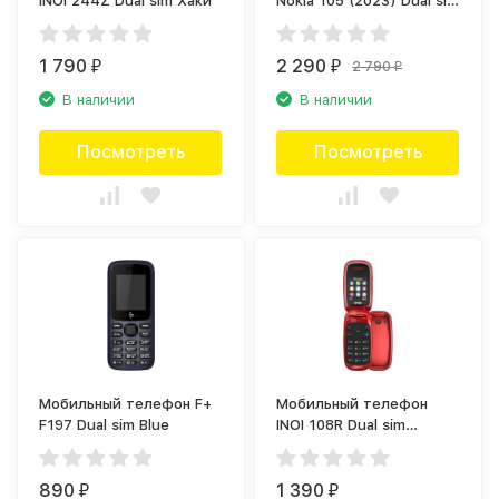
INOI 244Z Dual sim Хаки
Nokia 105 (2023) Dual sim
Голубой
1 790
2 290
2 790
₽
₽
₽
В наличии
В наличии
Посмотреть
Посмотреть
Мобильный телефон F+
Мобильный телефон
F197 Dual sim Blue
INOI 108R Dual sim
Красный
890
1 390
₽
₽