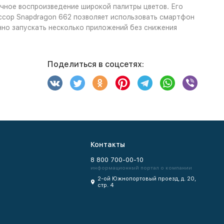
очное воспроизведение широкой палитры цветов. Его
ссор Snapdragon 662 позволяет использовать смартфон
нно запускать несколько приложений без снижения
Поделиться в соцсетях:
Контакты
8 800 700-00-10
информационный портал о компании
2-ой Южнопортовый проезд, д. 20,
стр. 4