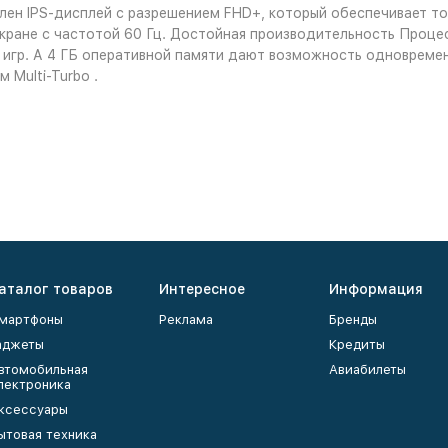
влен IPS-дисплей с разрешением FHD+, который обеспечивает т
экране с частотой 60 Гц. Достойная производительность Проце
я игр. А 4 ГБ оперативной памяти дают возможность одновреме
 Multi-Turbo .
аталог товаров
Интересное
Информация
мартфоны
Реклама
Бренды
аджеты
Кредиты
втомобильная
Авиабилеты
лектроника
ксессуары
ытовая техника