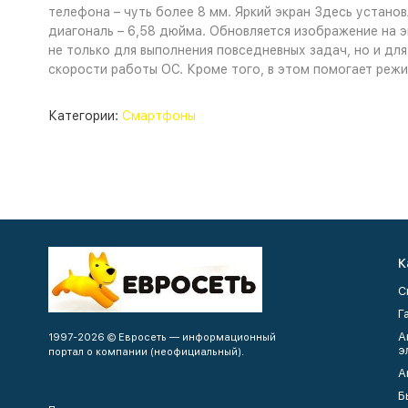
телефона – чуть более 8 мм. Яркий экран Здесь устано
диагональ – 6,58 дюйма. Обновляется изображение на 
не только для выполнения повседневных задач, но и дл
скорости работы ОС. Кроме того, в этом помогает режим
Категории:
Смартфоны
К
С
Г
А
1997-2026 © Евросеть — информационный
э
портал о компании (неофициальный).
А
Б