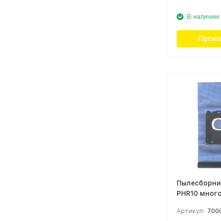
В наличии
Посмо
Пылесборни
PHR10 много
шт Голубой
Артикул:
700