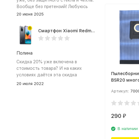
уже, без защитного стекла и чехла.
Вообще без претензий! Любуюсь
,радуюсь, и горжусь своим
20 июня 2025
телефоном.
Смартфон Xiaomi Redmi Note 10 Pro 8/128Gb Grey
Полина
Скидка 20% уже включена в
стоимость товара? И на каких
Пылесборни
условиях даётся эта скидка
BSR20 мног
20 июля 2022
шт Голубой
Артикул:
700
290
₽
В наличии