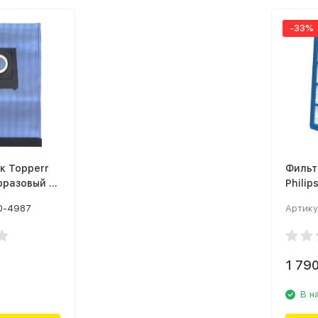
-33%
к Topperr
Фильт
оразовый 1
Philip
White
0-4987
Артику
1 79
В н