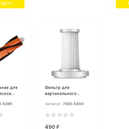
треть
вная для
Фильтр для
есоса
вертикального
obot
пылесоса Deerma
0-5365
Артикул:
7000-5493
p
DX700 Серый
a
)
490
₽