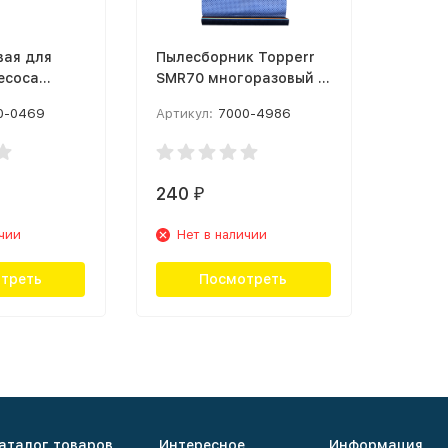
вая для
Пылесборник Topperr
есоса
SMR70 многоразовый 1
obot Vacuum
шт Голубой
0-0469
Артикул:
7000-4986
2 шт White
)
240
₽
ичии
Нет в наличии
треть
Посмотреть
аталог товаров
Интересное
Информация