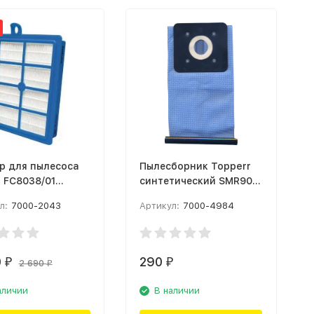
р для пылесоса
Пылесборник Topperr
s FC8038/01
cинтетический SMR90
/Blue
Голубой
л:
7000-2043
Артикул:
7000-4984
0
290
₽
₽
2 690
₽
аличии
В наличии