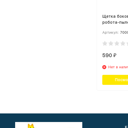
Щетка боко
робота-пыл
Xiaomi Mi R
Артикул:
700
Side Brush 
(SKV4039TY
590
₽
Нет в нал
Посмо
К