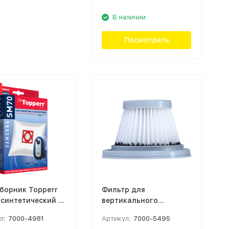
В наличии
Посмотреть
борник Topperr
Фильтр для
 синтетический 4
вертикального
лый
пылесоса Deerma DX115
л:
7000-4981
Артикул:
7000-5495
Чёрный