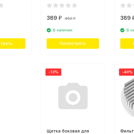
389
389
₽
450
₽
В наличии
В н
треть
Посмотреть
-13%
-40%
Щетка боковая для
Фильт