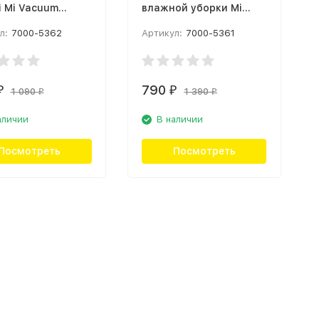
i Mi Vacuum
влажной уборки Mi
r Light HEPA
Vacuum Cleaner G10
л:
7000-5362
Артикул:
7000-5361
 2-Pack Серый
Mop Kit Белый
634CN)
(BHR4615CN)
790
₽
₽
1 090
1 390
₽
₽
аличии
В наличии
Посмотреть
Посмотреть