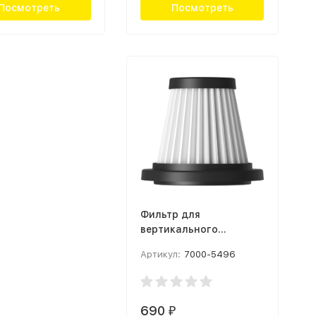
Посмотреть
Посмотреть
Фильтр для
вертикального
пылесоса Deerma DX118
Артикул:
7000-5496
Серый
690
₽