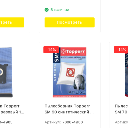
В наличии
треть
Посмотреть
-14%
-14%
к Topperr
Пылесборник Topperr
Пылес
разовый 1
SM 90 синтетический 4
SM 70
шт Белый
шт Бе
0-4985
Артикул:
7000-4980
Артику