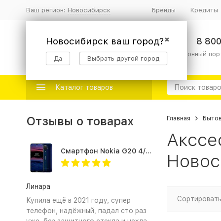
Ваш регион:
Новосибирск
Бренды
Кредиты
Новосибирск ваш город?
✖
8 800
информационный пор
Да
Выбрать другой город
Каталог товаров
Отзывы о товарах
Главная
Бытов
Акссе
Смартфон Nokia G20 4/64Gb Blue
Новос
Линара
Сортировать
Купила ещё в 2021 году, супер
телефон, надёжный, падал сто раз