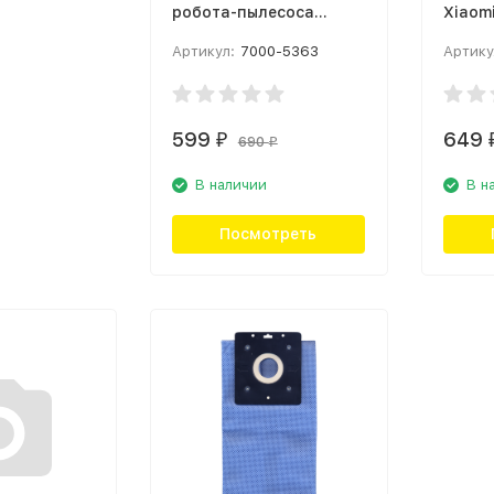
робота-пылесоса
Xiaom
Xiaomi Mi Robot
Cleane
Артикул:
7000-5363
Артику
Vacuum-Mop
Filter
2Pro+/2Ultra Side Белая
(BHR4
(BHR5324TY)
599
649
₽
690
₽
В наличии
В н
Посмотреть