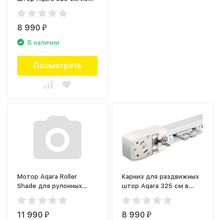
центра (325M)
8 990
₽
В наличии
Посмотреть
Мотор Aqara Roller
Карниз для раздвижных
Shade для рулонных
штор Aqara 325 см в
штор Белый (SRSC-M01)
сторону (325S)
11 990
8 990
₽
₽