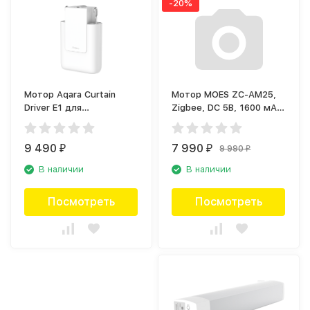
-20%
Мотор Aqara Curtain
Мотор MOES ZC-AM25,
Driver E1 для
Zigbee, DC 5В, 1600 мА
раздвижных штор Белый
для рулонных штор
(CM-M01)
9 490
7 990
9 990
₽
₽
₽
В наличии
В наличии
Посмотреть
Посмотреть