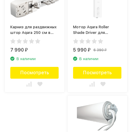
Карниз для раздвижных
Мотор Aqara Roller
штор Aqara 250 см в
Shade Driver для
сторону (250S)
рулонных штор E1 Белый
(RSD-M01)
7 990
5 990
6 390
₽
₽
₽
В наличии
В наличии
Посмотреть
Посмотреть