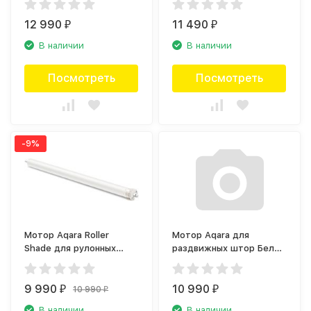
(РШ100Б00)
(РШ080Б00)
12 990
11 490
₽
₽
В наличии
В наличии
Посмотреть
Посмотреть
-9%
Мотор Aqara Roller
Мотор Aqara для
Shade для рулонных
раздвижных штор Белый
штор Белый
(CD-M01D)
(ZNGZDJ11LM)
9 990
10 990
10 990
₽
₽
₽
В наличии
В наличии