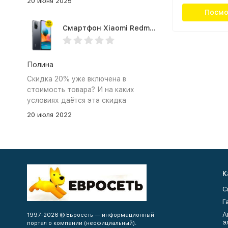
20 июня 2025
телефоном.
Посмо
Смартфон Xiaomi Redmi Note 10 Pro 8/128Gb Grey
Полина
Скидка 20% уже включена в
стоимость товара? И на каких
условиях даётся эта скидка
20 июля 2022
К
С
Г
А
1997-2026 © Евросеть — информационный
э
портал о компании (неофициальный).