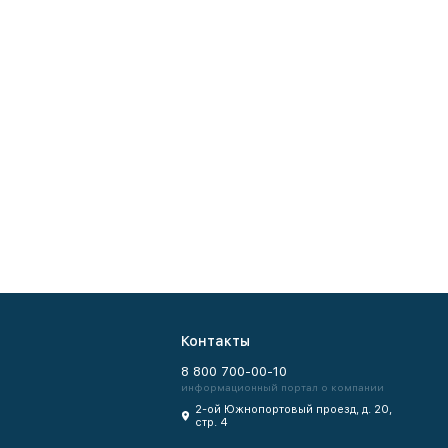
Контакты
8 800 700-00-10
информационный портал о компании
2-ой Южнопортовый проезд, д. 20,
стр. 4