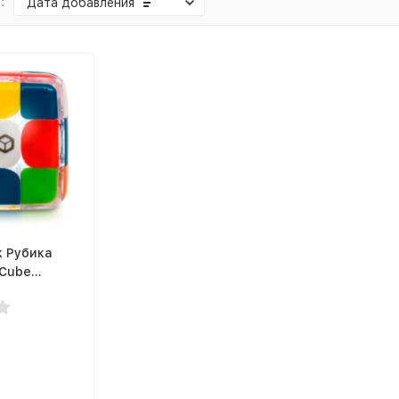
:
Дата добавления
к Рубика
oCube
ый