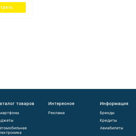
треть
аталог товаров
Интересное
Информация
мартфоны
Реклама
Бренды
аджеты
Кредиты
втомобильная
Авиабилеты
лектроника