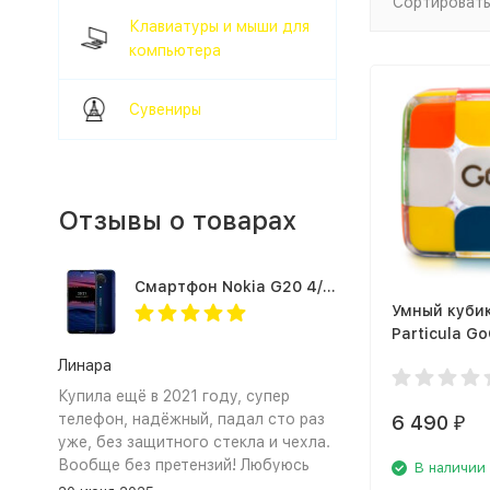
Сортировать
Клавиатуры и мыши для
компьютера
Сувениры
Отзывы о товарах
Смартфон Nokia G20 4/64Gb Blue
Умный куби
Particula G
разноцветн
Линара
Купила ещё в 2021 году, супер
телефон, надёжный, падал сто раз
6 490
₽
уже, без защитного стекла и чехла.
Вообще без претензий! Любуюсь
В наличии
,радуюсь, и горжусь своим